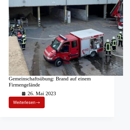
Gemeinschaftsübung: Brand auf einem
Firmengelände
26. Mai 2023
Weiterlesen
Gemeinschaftsübung:
Brand
auf
einem
Firmengelände