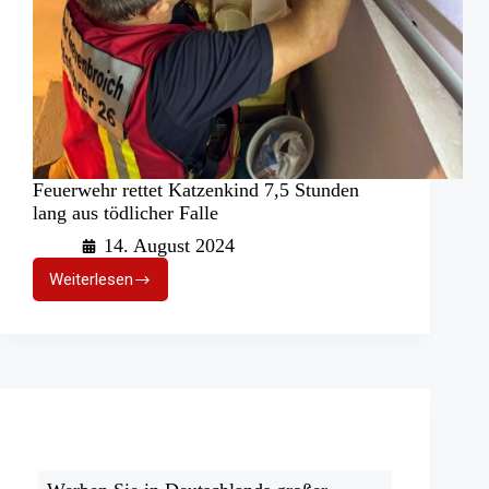
Feuerwehr rettet Katzenkind 7,5 Stunden
lang aus tödlicher Falle
14. August 2024
Weiterlesen
Feuerwehr
rettet
Katzenkind
7,5
Stunden
lang
aus
tödlicher
Falle