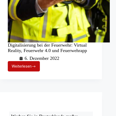
Digitalisierung bei der Feuerwehr: Virtual
Reality, Feuerwehr 4.0 und Feuerwehrapp
6. Dezember 2022
Weiterlesen
Digitalisierung
bei
der
Feuerwehr:
Virtual
Reality,
Feuerwehr
4.0
und
Feuerwehrapp