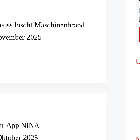
euss löscht Maschinenbrand
ovember 2025
r
U
nbrand
rn-App NINA
Oktober 2025
N