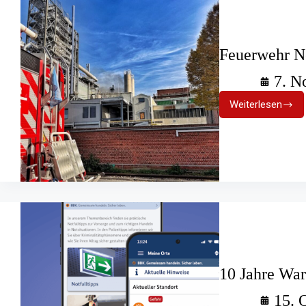
Feuerwehr N
7. N
Weiterlesen
Feuerweh
Neuss
löscht
Maschine
10 Jahre Wa
15. 