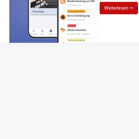
Weiterlesen
10
Jahre
Warn-
App
NINA