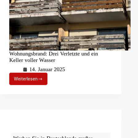
Wohnungsbrand: Drei Verletzte und ein
Keller voller Wasser
14. Januar 2025
Weiterlesen
Wohnungsbrand:
Drei
Verletzte
und
ein
Keller
voller
Wasser