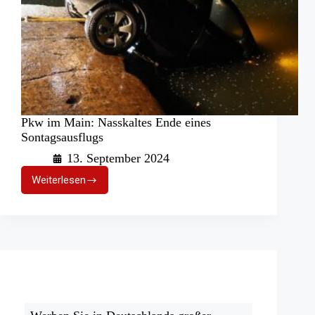
Pkw im Main: Nasskaltes Ende eines
Sontagsausflugs
13. September 2024
Weiterlesen
Pkw
im
Main:
Nasskaltes
Ende
eines
Sontagsausflugs