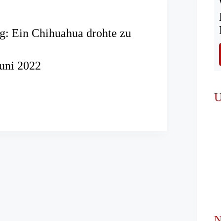
g: Ein Chihuahua drohte zu
Juni 2022
tung:
U
a
N