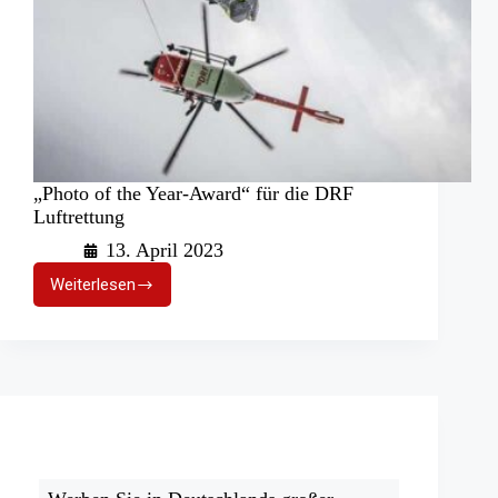
„Photo of the Year-Award“ für die DRF
Luftrettung
13. April 2023
Weiterlesen
„Photo
of
the
Year-
Award“
für
die
DRF
Luftrettung