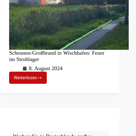
Scheunen-Großbrand in Wischhafen: Feuer
im Strohlager
8. August 2024
Weiterlesen
Scheunen-
Großbrand
in
Wischhafen:
Feuer
im
Strohlager