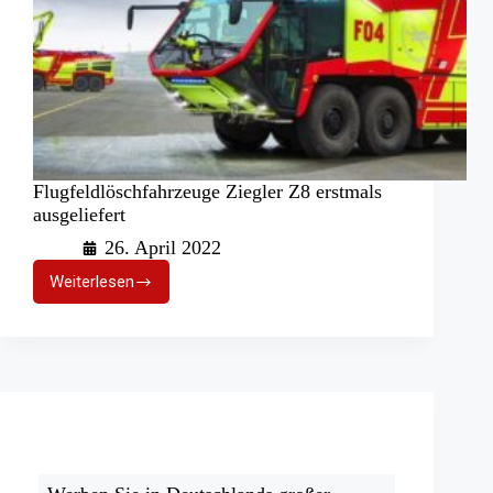
Flugfeldlöschfahrzeuge Ziegler Z8 erstmals
ausgeliefert
26. April 2022
Weiterlesen
Flugfeldlöschfahrzeuge
Ziegler
Z8
erstmals
ausgeliefert