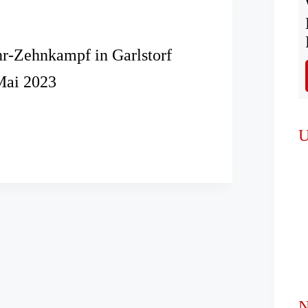
r-Zehnkampf in Garlstorf
Mai 2023
r-
U
pf
N