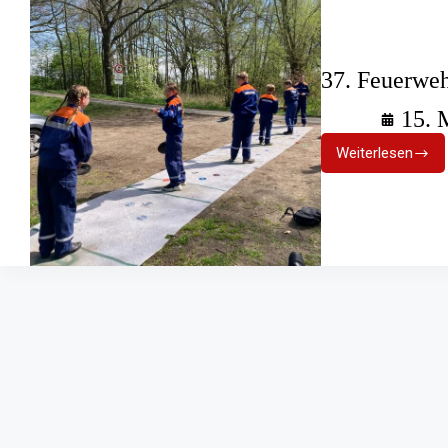
37. Feuerweh
15. 
Weiterlesen
37.
Feuerweh
Zehnkam
in
Garlstorf