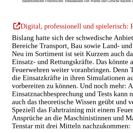
handelsüblicher Feuerlöscher. Simulationen von Wärme und Gerüche machen das
(Öffnet
Digital, professionell und spielerisch:
in
Bislang hatte sich der schwedische Anbiet
einem
Bereiche Transport, Bau sowie Land- und F
neuen
Neu im Sortiment ist seit Kurzem auch das
Tab)
Einsatz- und Rettungskräfte. Das könnte a
Feuerwehren weiter voranbringen. Denn T
die Einsatzkräfte in ihren Simulationen a
vorbereiten zu können. Und noch mehr: 
Einsatznachbesprechung und Tests kann n
auch das theoretische Wissen geübt und ve
Speziell das Fahrtraining mit einem Feue
Ansprüche an die Maschinistinnen und Ma
Tenstar mit drei Mitteln nachzukommen: