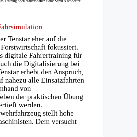
 Training noch realitätsnaher. Foto: Sarah Altendorfer
 Fahrsimulation
er Tenstar eher auf die
orstwirtschaft fokussiert.
 digitale Fahrertraining für
uch die Digitalisierung bei
enstar erhebt den Anspruch,
uf nahezu alle Einsatzfahrten
Anhand von
eben der praktischen Übung
rtieft werden.
rwehrfahrzeug stellt hohe
schinisten. Dem versucht