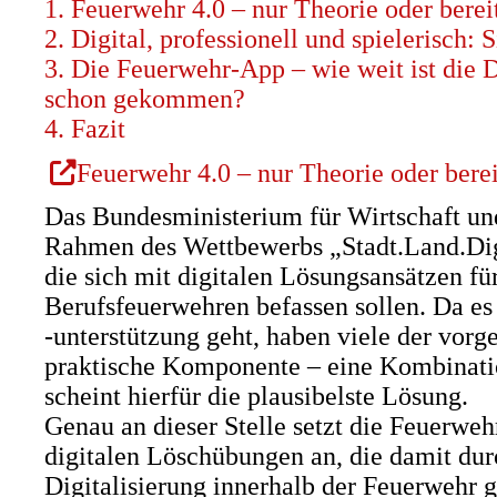
1. Feuerwehr 4.0 – nur Theorie oder berei
2. Digital, professionell und spielerisch:
3. Die Feuerwehr-App – wie weit ist die 
schon gekommen?
4. Fazit
(Öffnet
Feuerwehr 4.0 – nur Theorie oder berei
in
Das Bundesministerium für Wirtschaft un
einem
Rahmen des Wettbewerbs „Stadt.Land.Digi
neuen
die sich mit digitalen Lösungsansätzen fü
Tab)
Berufsfeuerwehren befassen sollen. Da es
-unterstützung geht, haben viele der vor
praktische Komponente – eine Kombinat
scheint hierfür die plausibelste Lösung.
Genau an dieser Stelle setzt die Feuerwe
digitalen Löschübungen an, die damit durc
Digitalisierung innerhalb der Feuerwehr g