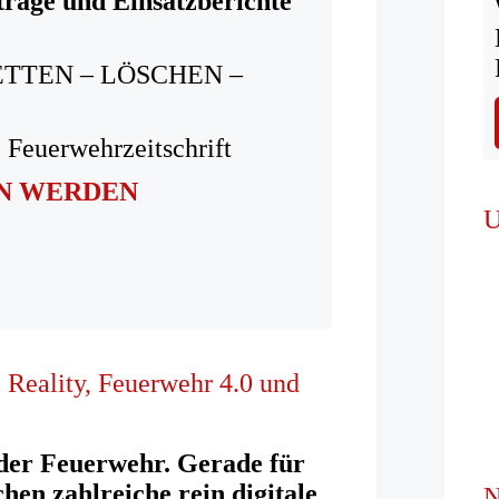
träge und Einsatzberichte
ETTEN – LÖSCHEN –
 Feuerwehrzeitschrift
IN WERDEN
U
l Reality, Feuerwehr 4.0 und
i der Feuerwehr. Gerade für
hen zahlreiche rein digitale
N