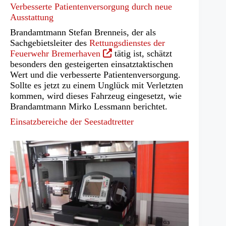
Verbesserte Patientenversorgung durch neue
Ausstattung
Brandamtmann Stefan Brenneis, der als
Sachgebietsleiter des
Rettungsdienstes der
(Öffnet
Feuerwehr Bremerhaven
tätig ist, schätzt
in
besonders den gesteigerten einsatztaktischen
einem
Wert und die verbesserte Patientenversorgung.
neuen
Sollte es jetzt zu einem Unglück mit Verletzten
Tab)
kommen, wird dieses Fahrzeug eingesetzt, wie
Brandamtmann Mirko Lessmann berichtet.
Einsatzbereiche der Seestadtretter