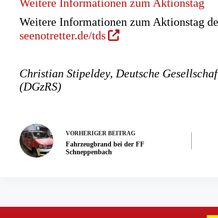
Weitere Informationen zum Aktionstag
Weitere Informationen zum Aktionstag der
(Öffnet
seenotretter.de/tds
in
einem
Christian Stipeldey, Deutsche Gesellschaf
neuen
(DGzRS)
Tab)
VORHERIGER
BEITRAG
Fahrzeugbrand bei der FF
Schneppenbach