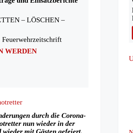
träge und Einsatzberichte
ETTEN – LÖSCHEN –
 Feuerwehrzeitschrift
IN WERDEN
U
otretter
nderungen durch die Corona-
tretter nun wieder in der
d wieder mit Gästen gefeiert.
N