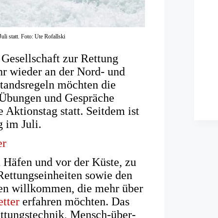
uli statt. Foto: Ute Rofallski
 Gesellschaft zur Rettung
hr wieder an der Nord- und
standsregeln möchten die
, Übungen und Gespräche
e Aktionstag statt. Seitdem ist
 im Juli.
er
Häfen und vor der Küste, zu
Rettungseinheiten sowie den
hen willkommen, die mehr über
etter
erfahren möchten. Das
ttungstechnik, Mensch-über-