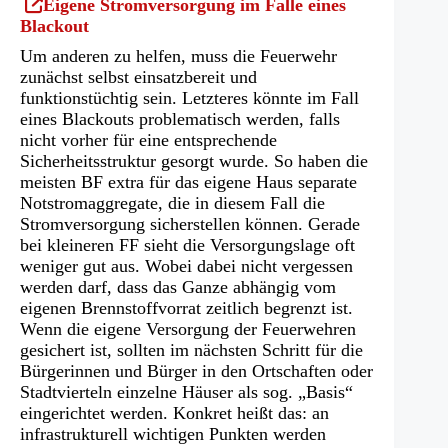
(Öffnet
Eigene Stromversorgung im Falle eines
in
Blackout
einem
Um anderen zu helfen, muss die Feuerwehr
neuen
zunächst selbst einsatzbereit und
Tab)
funktionstüchtig sein. Letzteres könnte im Fall
eines Blackouts problematisch werden, falls
nicht vorher für eine entsprechende
Sicherheitsstruktur gesorgt wurde. So haben die
meisten BF extra für das eigene Haus separate
Notstromaggregate, die in diesem Fall die
Stromversorgung sicherstellen können. Gerade
bei kleineren FF sieht die Versorgungslage oft
weniger gut aus. Wobei dabei nicht vergessen
werden darf, dass das Ganze abhängig vom
eigenen Brennstoffvorrat zeitlich begrenzt ist.
Wenn die eigene Versorgung der Feuerwehren
gesichert ist, sollten im nächsten Schritt für die
Bürgerinnen und Bürger in den Ortschaften oder
Stadtvierteln einzelne Häuser als sog. „Basis“
eingerichtet werden. Konkret heißt das: an
infrastrukturell wichtigen Punkten werden