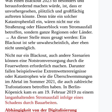
Was einen Blackout 2023 so besonders und
neuen
herausfordernd machen würde, ist, dass er
Tab)
unvorhergesehen, plötzlich und großflächig
auftreten könnte. Denn träte ein solcher
Katastrophenfall ein, wären nicht nur ein
Straßenzug oder Häuserblock vom Stromausfall
betroffen, sondern ganze Regionen oder Länder.
→ An dieser Stelle muss gesagt werden: Ein
Blackout ist sehr unwahrscheinlich, aber eben
nicht unmöglich.
Nicht nur ein Blackout, auch andere Szenarien
können eine Notstromversorgung durch die
Feuerwehren erforderlich machen. Darunter
fallen beispielsweise Extremwetterereignisse
oder Katastrophen wie die Überschwemmungen
im Ahrtal im Sommer 2021, die auch zahlreiche
Trafostationen betroffen haben. In Berlin-
Köpenick kam es am 19. Februar 2019 zu einem
langanhaltenden Stromausfall infolge eines
Schadens durch Bauarbeiten
.
Abhängigkeit von der Digitalisierung