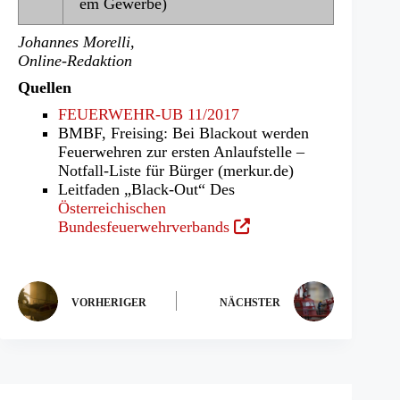
em Gewerbe)
Johannes Morelli,
Online-Redaktion
Quellen
FEUERWEHR-UB 11/2017
BMBF, Freising: Bei Blackout werden
Feuerwehren zur ersten Anlaufstelle –
Notfall-Liste für Bürger (merkur.de)
Leitfaden „Black-Out“ Des
Österreichischen
(Öffnet
Bundesfeuerwehrverbands
in
einem
neuen
Tab)
VORHERIGER
NÄCHSTER