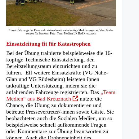
Einsatzfahrzeuge der Feuerwehr stehen bereit – eindeutige Markierungen auf dem Boden
sorgen für Struktur. Foto: Team Medien LK Bad Kreuznach
Einsatzleitung fit für Katastrophen
Bei der Übung trainierte beispielsweise die 16-
köpfige Technische Einsatzleitung, den
Bereitstellungsraum einzurichten und zu
führen. Elf weitere Einsatzkräfte (VG Nahe-
Glan und VG Rüdesheim) leisteten ihnen
tatkräftige Unterstützung, indem sie die
anfahrenden Fahrzeuge registrierten. Das
„Team
(Öffnet
Medien“ aus Bad Kreuznach
nutzte die
in
Chance, die Übung zu dokumentieren und
einem
betreute Pressevertreter/-innen sowie Gäste. Sie
neuen
beobachteten auch die Sozialen Medien, um so
Tab)
beispielsweise schnell aufkommende Fragen
oder Kommentare zur Übung beantworten zu
können. Auch die Drohneneinheit des