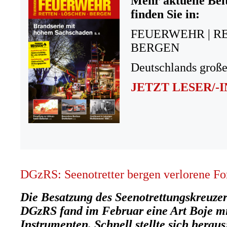
Mehr aktuelle Bei
finden Sie in:
FEUERWEHR | R
BERGEN
Deutschlands große
JETZT LESER/-
DGzRS: Seenotretter bergen verlorene Fo
Die Besatzung des Seenotrettungskreuze
DGzRS fand im Februar eine Art Boje mi
Instrumenten. Schnell stellte sich herau