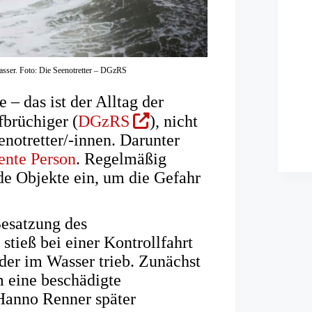
sser. Foto: Die Seenotretter – DGzRS
 – das ist der Alltag der
(Öffnet
fbrüchiger (
DGzRS
), nicht
in
notretter/-innen. Darunter
einem
ente Person
. Regelmäßig
neuen
de Objekte ein, um die Gefahr
Tab)
Besatzung des
tieß bei einer Kontrollfahrt
der im Wasser trieb. Zunächst
m eine beschädigte
Hanno Renner später