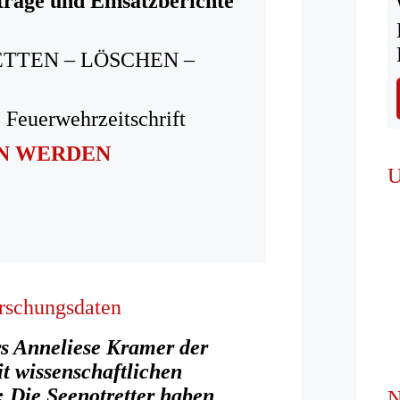
träge und Einsatzberichte
ETTEN – LÖSCHEN –
 Feuerwehrzeitschrift
IN WERDEN
U
rschungsdaten
rs Anneliese Kramer der
t wissenschaftlichen
s: Die Seenotretter haben
N