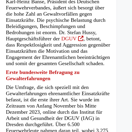
Karl-Heinz Banse, Präsident des Deutschen
Feuerwehrverbandes, äußert sich besorgt über
die hohe Zahl an Gewaltvorfällen gegen
Einsatzkräfte. Die psychische Belastung durch
Beleidigungen, Beschimpfungen und
Bedrohungen ist enorm. Dr. Stefan Hussy,
(Öffnet
Hauptgeschäftsführer der
DGUV
, betont,
in
dass Respektlosigkeit und Aggression gegenüber
einem
Einsatzkräften die Motivation und das
neuen
Engagement der Ehrenamtlichen beeinträchtigen
Tab)
und somit der gesamten Gesellschaft schaden.
Erste bundesweite Befragung zu
Gewalterfahrungen
Die Umfrage, die sich speziell mit den
Gewalterfahrungen ehrenamtlicher Einsatzkräfte
befasst, ist die erste ihrer Art. Sie wurde im
Zeitraum von Anfang November bis Mitte
Dezember 2023, online durch das Institut für
Arbeit und Gesundheit der DGUV (IAG) in
Dresden durchgeführt. Über 6.500
Feuerwehrleute nahmen daran teil, wobei 3.275