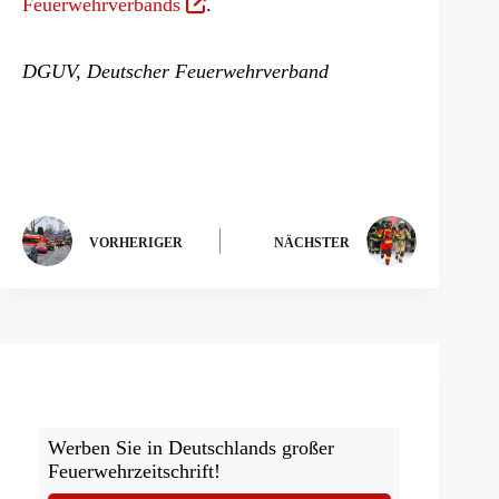
(Öffnet
Feuerwehrverbands
.
in
einem
DGUV, Deutscher Feuerwehrverband
neuen
Tab)
VORHERIGER
NÄCHSTER
Werben Sie in Deutschlands großer
Feuerwehrzeitschrift!