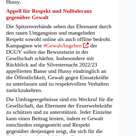
Hussy.
Appell für Respekt und Nulltoleranz
gegenüber Gewalt
Die Spitzenverbände sehen das Ehrenamt durch
den rauen Umgangston und mangelnden
Respekt sowohl online als auch offline bedroht.
(Öffnet
Kampagnen wie
#GewaltAngehen
der
in
DGUV sollen das Bewusstsein in der
einem
Gesellschaft schärfen. Insbesondere mit
neuen
Rückblick auf die Silvesternacht 2022/23
Tab)
appellierten Banse und Hussy eindringlich an
die Öffentlichkeit, Gewalt gegen Einsatzkräfte
zu unterlassen und zu respektvollem Verhalten
zurückzukehren.
Die Umfrageergebnisse sind ein Weckruf für die
Gesellschaft, das Ehrenamt der Feuerwehrkräfte
zu schützen und zu unterstützen. Jeder Einzelne
kann einen Beitrag leisten, indem er Gewalt
entschieden entgegentritt und Respekt
gegenüber denjenigen zeigt, die sich für die