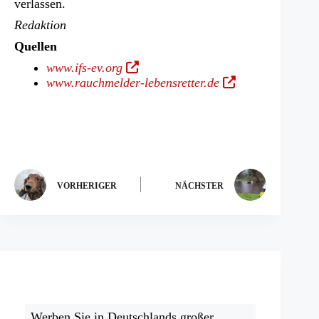
verlassen.
Redaktion
Quellen
(Öffnet
www.ifs-ev.org
in
(Öffnet
www.rauchmelder-lebensretter.de
einem
in
neuen
einem
Tab)
neuen
Tab)
VORHERIGER
NÄCHSTER
Werben Sie in Deutschlands großer