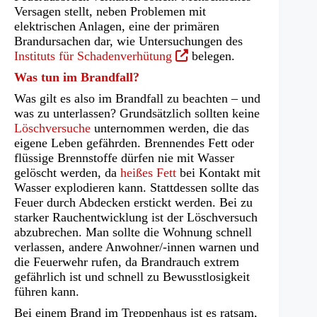
Versagen stellt, neben Problemen mit
elektrischen Anlagen, eine der primären
Brandursachen dar, wie Untersuchungen des
(Öffnet
Instituts für Schadenverhütung
belegen.
in
Was tun im Brandfall?
einem
Was gilt es also im Brandfall zu beachten – und
neuen
was zu unterlassen? Grundsätzlich sollten keine
Tab)
Löschversuche
unternommen werden, die das
eigene Leben gefährden. Brennendes Fett oder
flüssige Brennstoffe dürfen nie mit Wasser
gelöscht werden, da
heißes Fett
bei Kontakt mit
Wasser explodieren kann. Stattdessen sollte das
Feuer durch Abdecken erstickt werden. Bei zu
starker Rauchentwicklung ist der Löschversuch
abzubrechen. Man sollte die Wohnung schnell
verlassen, andere Anwohner/-innen warnen und
die Feuerwehr rufen, da Brandrauch extrem
gefährlich ist und schnell zu Bewusstlosigkeit
führen kann.
Bei einem Brand im Treppenhaus ist es ratsam,