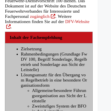
Feuerwehr-Dienstvorschrift 100 dienen. Das
Dokument ist auf der Website des Deutschen
Feuerwehrverbandes für Interessierte und
(Öffnet
Fachpersonal
zugänglich
.
Weitere
in
(Öffnet
Informationen finden Sie auf der
DFV-Website
einem
in
.
neuen
einem
Tab)
neuen
Inhalt der Fachempfehlung
Tab)
Zielsetzung
Rahmenbedingungen (Grundlage Fw
DV 100, Begriff Sonderlage, Regelb
etrieb und Sonderlage aus Sicht der
Leitstelle)
Lösungsansatz für den Übergang vo
m Regelbetrieb in eine besondere Or
ganisationsform
Allgemeine/besondere Führun
gsorganisation aus Sicht der L
eitstelle
Zweistufiges System der BFO