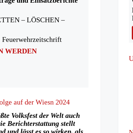
träge und Einsatzberichte
ETTEN – LÖSCHEN –
 Feuerwehrzeitschrift
IN WERDEN
U
folge auf der Wiesn 2024
ßte Volksfest der Welt auch
e Berichterstattung stellt
d und lässt es so wirken, als
N