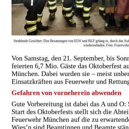
Strahlende Gesichter: Den Besatzungen von ELW und HLF gelang es, durch das Auf
wiederzufinden. Foto: Feuerwe
Von Samstag, den 21. September, bis Sonn
feierten 6,7 Mio. Gäste das Oktoberfest a
München. Dabei wurden sie – meist unbem
Einsatzkräften aus Feuerwehr und Rettung
Gefahren von vorneherein abwenden
Gute Vorbereitung ist dabei das A und O
Start des Oktoberfests stellt sich die Abt
Feuerwehr München auf die zu erwartend
Wies’n sind Beamtinnen und Beamte stän