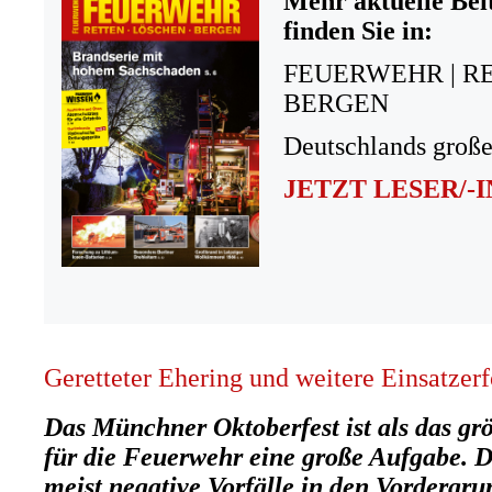
Mehr aktuelle Bei
finden Sie in:
FEUERWEHR | R
BERGEN
Deutschlands große
JETZT LESER/-
Geretteter Ehering und weitere Einsatzer
Das Münchner Oktoberfest ist als das grö
für die Feuerwehr eine große Aufgabe. Di
meist negative Vorfälle in den Vordergrun