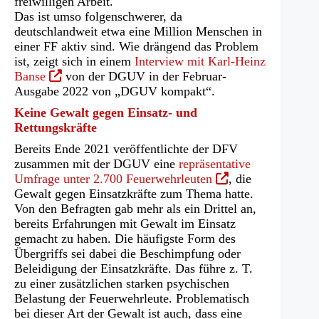
freiwilligen Arbeit.
Das ist umso folgenschwerer, da
deutschlandweit etwa eine Million Menschen in
einer FF aktiv sind. Wie drängend das Problem
ist, zeigt sich in einem
Interview mit Karl-Heinz
(Öffnet
Banse
von der DGUV in der Februar-
in
Ausgabe 2022 von „DGUV kompakt“.
einem
Keine Gewalt gegen Einsatz- und
neuen
Rettungskräfte
Tab)
Bereits Ende 2021 veröffentlichte der DFV
zusammen mit der DGUV eine
repräsentative
(Öffnet
Umfrage unter 2.700 Feuerwehrleuten
, die
in
Gewalt gegen Einsatzkräfte zum Thema hatte.
einem
Von den Befragten gab mehr als ein Drittel an,
neuen
bereits Erfahrungen mit Gewalt im Einsatz
Tab)
gemacht zu haben. Die häufigste Form des
Übergriffs sei dabei die Beschimpfung oder
Beleidigung der Einsatzkräfte. Das führe z. T.
zu einer zusätzlichen starken psychischen
Belastung der Feuerwehrleute. Problematisch
bei dieser Art der Gewalt ist auch, dass eine