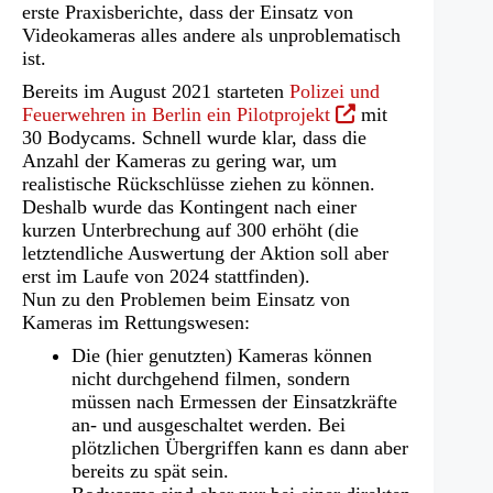
Tab)
erste Praxisberichte, dass der Einsatz von
Videokameras alles andere als unproblematisch
ist.
Bereits im August 2021 starteten
Polizei und
(Öffnet
Feuerwehren in Berlin ein Pilotprojekt
mit
in
30 Bodycams. Schnell wurde klar, dass die
einem
Anzahl der Kameras zu gering war, um
neuen
realistische Rückschlüsse ziehen zu können.
Tab)
Deshalb wurde das Kontingent nach einer
kurzen Unterbrechung auf 300 erhöht (die
letztendliche Auswertung der Aktion soll aber
erst im Laufe von 2024 stattfinden).
Nun zu den Problemen beim Einsatz von
Kameras im Rettungswesen:
Die (hier genutzten) Kameras können
nicht durchgehend filmen, sondern
müssen nach Ermessen der Einsatzkräfte
an- und ausgeschaltet werden. Bei
plötzlichen Übergriffen kann es dann aber
bereits zu spät sein.