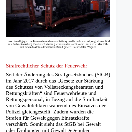
Dass Gewalt gegen die Feuerwehr und andere Rettungskräfte nicht neu ist, zeigt dieses Bild
aus Berlin-Kreuzberg. Das Löschfahrzeug wurde in der Nacht vom 1. auf den 2. Mai 1987
mit einem Molotov-Cocktail in Brand gesetzt. Foto: Stefan Wagner
Strafrechtlicher Schutz der Feuerwehr
Seit der Änderung des Strafgesetzbuches (StGB)
im Jahr 2017 durch das „Gesetz zur Stärkung
des Schutzes von Vollstreckungsbeamten und
Rettungskräften“ sind Feuerwehrleute und
Rettungspersonal, in Bezug auf die Strafbarkeit
von Gewaltdelikten während des Einsatzes der
Polizei gleichgestellt. Zudem wurden die
Strafen für Gewalt gegen Einsatzkräfte
verschärft. Somit sieht das StGB bei Gewalt
oder Drohungen mit Gewalt gegenüber