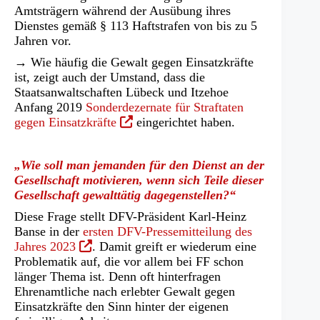
Amtsträgern während der Ausübung ihres
Dienstes gemäß § 113 Haftstrafen von bis zu 5
Jahren vor.
→ Wie häufig die Gewalt gegen Einsatzkräfte
ist, zeigt auch der Umstand, dass die
Staatsanwaltschaften Lübeck und Itzehoe
Anfang 2019
Sonderdezernate für Straftaten
(Öffnet
gegen Einsatzkräfte
eingerichtet haben.
in
einem
„Wie soll man jemanden für den Dienst an der
neuen
Gesellschaft motivieren, wenn sich Teile dieser
Tab)
Gesellschaft gewalttätig dagegenstellen?“
Diese Frage stellt DFV-Präsident Karl-Heinz
Banse in der
ersten DFV-Pressemitteilung des
(Öffnet
Jahres 2023
. Damit greift er wiederum eine
in
Problematik auf, die vor allem bei FF schon
einem
länger Thema ist. Denn oft hinterfragen
neuen
Ehrenamtliche nach erlebter Gewalt gegen
Tab)
Einsatzkräfte den Sinn hinter der eigenen