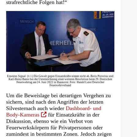
strafrechtliche Folgen hat!“
Erneutes Signal: (v. l.) Die Gewalt gegen Einsatzkräfte nimmt nicht ab. Boris Pistorius und
Karl-Heinz Banse bei der Unterzeichnung einer weiteren Resolution beim 29. Deutschen
Feuerwehrtag am 24. Juni 2022 in Hannover. Foto: Harald Laier/Deutscher
Feuerwehrverband
Um die Beweislage bei derartigen Vergehen zu
sichern, sind nach den Angriffen der letzten
Silvesternach auch wieder
Dashboard- und
(Öffnet
Body-Kameras
für Einsatzkräfte in der
in
Diskussion, ebenso wie ein Verbot von
einem
Feuerwerkskörpern für Privatpersonen oder
neuen
zumindest in bestimmten Zonen. Jedoch zeigen