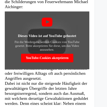
einem
die Schilderungen von Feuerwehrmann Michael
neuen
Aichinger:
Tab)
Fazit: Gewalt gegen Einsatzkräfte –
Zivilgesellschaft, wo bist du?
Die Vorkommnisse der Silvesternacht 2022 auf
Dieses Video ist auf YouTube gehostet
2023 sind nur der Gipfel des Eisbergs, wenn es
Für die Wiedergabe werden Cookies von YouTube
um Gewalt gegen Einsatzkräfte geht. Von einem
gesetzt. Bitte akzeptieren Sie diese, um das Video
punktuellen Phänomen kann dabei nicht
anzusehen.
gesprochen werden, wie die unterschiedlichen
Studien und Erfahrungsberichte zeigen. Ganz im
YouTube-Cookies akzeptieren
Gegenteil: Einsatzkräfte sehen sich neben den
immensen Herausforderungen ihres beruflichen
oder freiwilligen Alltags oft auch persönlichen
Angriffen ausgesetzt.
Dabei ist nicht nur die steigende Häufigkeit der
gewalttätigen Übergriffe der letzten Jahre
besorgniserregend, sondern auch das Ausmaß,
mit welchem derartige Gewaltaktionen geduldet
werden. Denn eines scheint klar: Neben einem