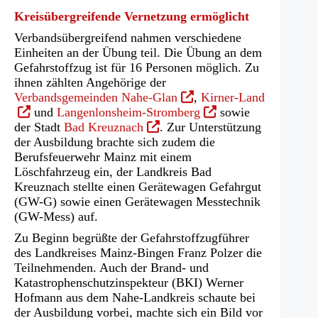
Kreisübergreifende Vernetzung ermöglicht
Verbandsübergreifend nahmen verschiedene
Einheiten an der Übung teil. Die Übung an dem
Gefahrstoffzug ist für 16 Personen möglich. Zu
ihnen zählten Angehörige der
(Öffnet
(Öffnet
Verbandsgemeinden Nahe-Glan
,
Kirner-Land
in
(Öffnet
in
und
Langenlonsheim-Stromberg
sowie
(Öffnet
einem
in
einem
der Stadt
Bad Kreuznach
. Zur Unterstützung
in
neuen
einem
neuen
der Ausbildung brachte sich zudem die
einem
Tab)
neuen
Tab)
Berufsfeuerwehr Mainz mit einem
neuen
Tab)
Löschfahrzeug ein, der Landkreis Bad
Tab)
Kreuznach stellte einen Gerätewagen Gefahrgut
(GW-G) sowie einen Gerätewagen Messtechnik
(GW-Mess) auf.
Zu Beginn begrüßte der Gefahrstoffzugführer
des Landkreises Mainz-Bingen Franz Polzer die
Teilnehmenden. Auch der Brand- und
Katastrophenschutzinspekteur (BKI) Werner
Hofmann aus dem Nahe-Landkreis schaute bei
der Ausbildung vorbei, machte sich ein Bild vor