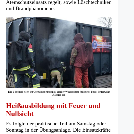
neuen
Atemschutzeinsatz regelt, sowie Löschtechniken
Tab)
und Brandphänomene.
Die Löscharbeiten im Container führen zu starker Wasserdampfbildung. Foto: Feuerwehr
Allensbach
Heißausbildung mit Feuer und
Nullsicht
Es folgte der praktische Teil am Samstag oder
Sonntag in der Übungsanlage. Die Einsatzkräfte