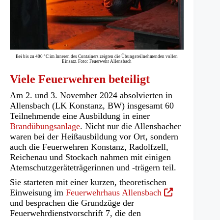
Bei bis zu 400 °C im Inneren des Containers zeigten die Übungsteilnehmenden vollen
Einsatz. Foto: Feuerwehr Allensbach
Viele Feuerwehren beteiligt
Am 2. und 3. November 2024 absolvierten in
Allensbach (LK Konstanz, BW) insgesamt 60
Teilnehmende eine Ausbildung in einer
Brandübungsanlage
. Nicht nur die Allensbacher
waren bei der Heißausbildung vor Ort, sondern
auch die Feuerwehren Konstanz, Radolfzell,
Reichenau und Stockach nahmen mit einigen
Atemschutzgeräteträgerinnen und -trägern teil.
Sie starteten mit einer kurzen, theoretischen
(Öffnet
Einweisung im
Feuerwehrhaus Allensbach
in
und besprachen die Grundzüge der
einem
Feuerwehrdienstvorschrift 7, die den