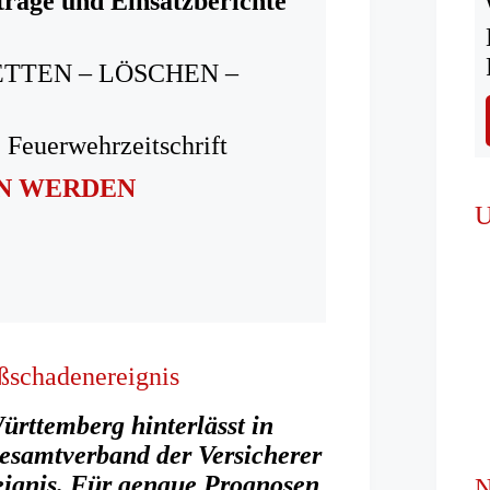
träge und Einsatzberichte
ETTEN – LÖSCHEN –
 Feuerwehrzeitschrift
IN WERDEN
U
ßschadenereignis
rttemberg hinterlässt in
Gesamtverband der Versicherer
eignis. Für genaue Prognosen
N