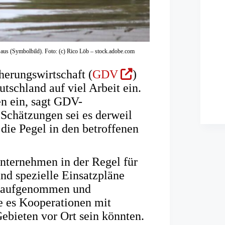
aus (Symbolbild). Foto: (c) Rico Löb – stock.adobe.com
(Öffnet
erungswirtschaft (
GDV
)
in
tschland auf viel Arbeit ein.
einem
en ein, sagt GDV-
neuen
Schätzungen sei es derweil
Tab)
 die Pegel in den betroffenen
nternehmen in der Regel für
nd spezielle Einsatzpläne
ll aufgenommen und
e es Kooperationen mit
Gebieten vor Ort sein könnten.