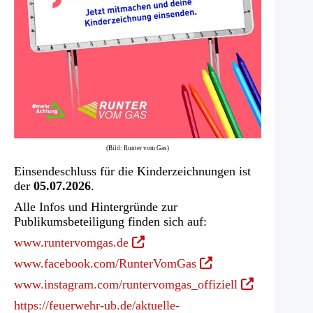
(Bild: Runter vom Gas)
Einsendeschluss für die Kinderzeichnungen ist
der
05.07.2026
.
Alle Infos und Hintergründe zur
Publikumsbeteiligung finden sich auf:
(Öffnet
www.runtervomgas.de
in
(Öffnet
www.facebook.com/RunterVomGas
einem
in
(Öffnet
www.instagram.com/runtervomgas_offiziell
neuen
einem
in
Tab)
https://feuerwehr-ub.de/aktuelle-
neuen