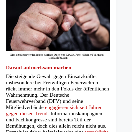
Einsatzkräften werden immer häufiger Opfer von Gewalt. Foto: ©Rainer Fuhrmann –
stock.adobe.com
Darauf aufmerksam machen
Die steigende Gewalt gegen Einsatzkräfte,
insbesondere bei Freiwilligen Feuerwehren,
rückt immer mehr in den Fokus der öffentlichen
Wahrnehmung. Der Deutsche
Feuerwehrverband (DFV) und seine
Mitgliedverbände
engagieren sich seit Jahren
gegen diesen Trend
. Informationskampagnen
und Fachkongresse sind bereits Teil der
Bemühungen, doch dies allein reicht nicht aus.