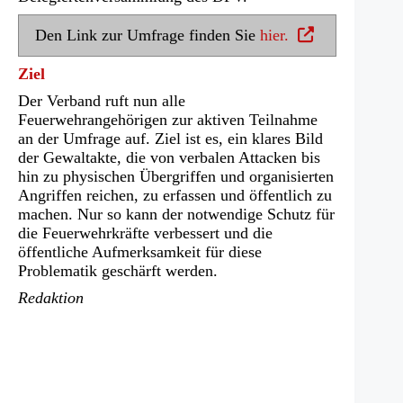
(Ö
Den Link zur Umfrage finden Sie
hier.
f
f
Ziel
n
Der Verband ruft nun alle
e
Feuerwehrangehörigen zur aktiven Teilnahme
t
an der Umfrage auf. Ziel ist es, ein klares Bild
i
der Gewaltakte, die von verbalen Attacken bis
n
hin zu physischen Übergriffen und organisierten
e
Angriffen reichen, zu erfassen und öffentlich zu
i
machen. Nur so kann der notwendige Schutz für
n
die Feuerwehrkräfte verbessert und die
e
öffentliche Aufmerksamkeit für diese
m
Problematik geschärft werden.
n
Redaktion
e
u
e
n
T
a