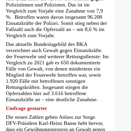
m
Polizistinnen und Polizisten. Das ist im
n
e
Vergleich zum Vorjahr eine Zunahme von 7,9
u
e
%. Betroffen waren davon insgesamt 96.208
n
T
Einsatzkräfte der Polizei. Somit stieg neben der
a
b)
Fallzahl auch die Opferzahl an – um 8,6 % im
Vergleich zum Vorjahr.
Das aktuelle Bundeslagebild des BKA
verzeichnet auch Gewalt gegen Einsatzkräfte
der Feuerwehr und weiterer Rettungsdienste: Im
Vergleich zu 2021 gab es 650 dokumentierte
Fälle von Gewalt, von denen mindestens ein
Mitglied der Feuerwehr betroffen war, sowie
1.920 Fälle mit betroffenen sonstigen
Rettungskräften. Insgesamt stiegen die
Opferzahlen hier auf 3.616 betroffene
Einsatzkräfte an – eine deutliche Zunahme.
Umfrage gestartet
Die neuen Zahlen geben Anlass zur Sorge.
DFV-Präsident Karl-Heinz Banse hebt hervor,
dass ein Gewöhnungsprozess an Gewalt gegen