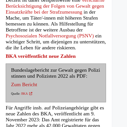
Derzeit ist daher beispielsweise eine
verschärfte
Berücksichtigung der Folgen von Gewalt gegen
Einsatzkräfte bei der Strafzumessung
in der
Mache, um Täter/-innen mit höheren Strafen
bemessen zu können. Als Hilfestellung für
Betroffene ist der weitere Ausbau der
Psychosozialen Notfallversorgung (PSNV)
ein
wichtiger Schritt, um diejenigen zu unterstützen,
die ihr Leben für andere riskieren.
BKA veröffentlicht neue Zahlen
Bundeslagebericht zur Gewalt gegen Polizi
stinnen und Polizisten 2022 als PDF:
Zum Bericht
(Ö
Quelle:
BKA
f
f
n
e
Für Angriffe insb. auf Polizeiangehörige gibt es
t
i
neue Zahlen des BKA, veröffentlicht am 9.
n
e
November 2023: Das Amt registrierte für das
i
n
Jahr 2022 mehr als 42.000 Gewalttaten gegen
e