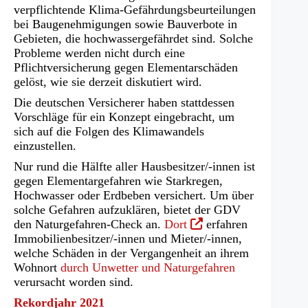
verpflichtende Klima-Gefährdungsbeurteilungen
bei Baugenehmigungen sowie Bauverbote in
Gebieten, die hochwassergefährdet sind. Solche
Probleme werden nicht durch eine
Pflichtversicherung gegen Elementarschäden
gelöst, wie sie derzeit diskutiert wird.
Die deutschen Versicherer haben stattdessen
Vorschläge für ein Konzept eingebracht, um
sich auf die Folgen des Klimawandels
einzustellen.
Nur rund die Hälfte aller Hausbesitzer/-innen ist
gegen Elementargefahren wie Starkregen,
Hochwasser oder Erdbeben versichert. Um über
solche Gefahren aufzuklären, bietet der GDV
(Öffnet
den Naturgefahren-Check an.
Dort
erfahren
in
Immobilienbesitzer/-innen und Mieter/-innen,
einem
welche Schäden in der Vergangenheit an ihrem
neuen
Wohnort
durch Unwetter und Naturgefahren
Tab)
verursacht worden sind.
Rekordjahr 2021