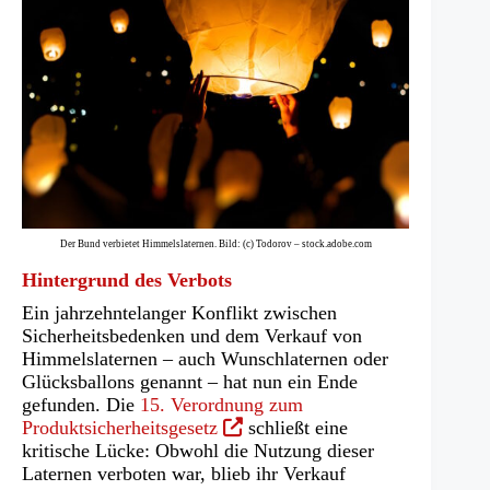
Der Bund verbietet Himmelslaternen. Bild: (c) Todorov – stock.adobe.com
Hintergrund des Verbots
Ein jahrzehntelanger Konflikt zwischen
Sicherheitsbedenken und dem Verkauf von
Himmelslaternen – auch Wunschlaternen oder
Glücksballons genannt – hat nun ein Ende
gefunden. Die
15. Verordnung zum
(Öffnet
Produktsicherheitsgesetz
schließt eine
in
kritische Lücke: Obwohl die Nutzung dieser
einem
Laternen verboten war, blieb ihr Verkauf