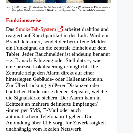
(v. l.) K.-H. Hingst (2. Vorsitzender Förderverein), H.-W. Gade (Vorsitzender Förderverein)
übergeben Ortsbrandmeister J. Dierksen das System. Foto: Fw Wriedel-Schatensen
Funktionsweise
(Öffnet
Das
SmokeTab-System
arbeitet drahtlos und
in
reagiert auf Rauchpartikel in der Luft. Wird ein
einem
Brand detektiert, sendet der betroffene Melder
neuen
ein Funksignal an die zentrale Einheit auf dem
Tab)
Tablet. Jeder Rauchmelder ist eindeutig benannt
– z. B. nach Fahrzeug oder Stellplatz –, was
eine präzise Lokalisierung ermöglicht. Die
Zentrale zeigt den Alarm direkt auf einer
hinterlegten Gebäude- oder Hallenansicht an.
Zur Überbrückung größerer Distanzen oder
baulicher Hindernisse dienen Repeater, welche
die Signalstärke sichern. Der Alarm kann in
Echtzeit an mehrere definierte Empfänger/
-innen per SMS, E-Mail oder auch
automatischem Telefonanruf gehen. Die
Anbindung über LTE sorgt für Zuverlässigkeit
unabhängig vom lokalen Netzwerk.