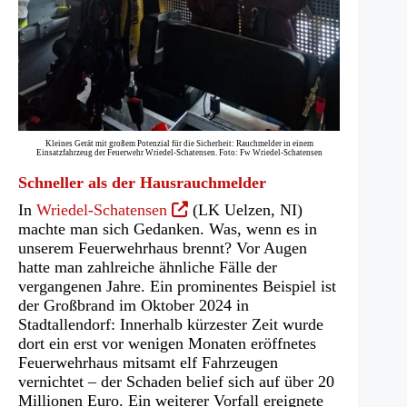
Kleines Gerät mit großem Potenzial für die Sicherheit: Rauchmelder in einem
Einsatzfahrzeug der Feuerwehr Wriedel-Schatensen. Foto: Fw Wriedel-Schatensen
Schneller als der Hausrauchmelder
(Öffnet
In
Wriedel-Schatensen
(LK Uelzen, NI)
in
machte man sich Gedanken. Was, wenn es in
einem
unserem Feuerwehrhaus brennt? Vor Augen
neuen
hatte man zahlreiche ähnliche Fälle der
Tab)
vergangenen Jahre. Ein prominentes Beispiel ist
der Großbrand im Oktober 2024 in
Stadtallendorf: Innerhalb kürzester Zeit wurde
dort ein erst vor wenigen Monaten eröffnetes
Feuerwehrhaus mitsamt elf Fahrzeugen
vernichtet – der Schaden belief sich auf über 20
Millionen Euro. Ein weiterer Vorfall ereignete