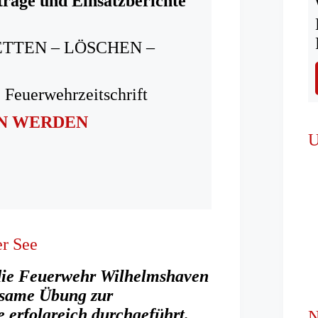
träge und Einsatzberichte
ETTEN – LÖSCHEN –
 Feuerwehrzeitschrift
IN WERDEN
U
r See
ie Feuerwehr Wilhelmshaven
nsame Übung zur
 erfolgreich durchgeführt.
N