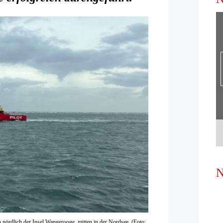
N
 nördlich der Insel Wangerooge, mitten in der Nordsee. (Foto: