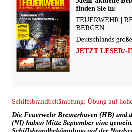
Mehr aktuelle Bei
finden Sie in:
FEUERWEHR | R
BERGEN
Deutschlands große
JETZT LESER/-
Schiffsbrandbekämpfung: Übung auf hohe
Die Feuerwehr Bremerhaven (HB) und d
(NI) haben Mitte September eine gemei
Schiffsbrandbekämpfung auf der Nordsee