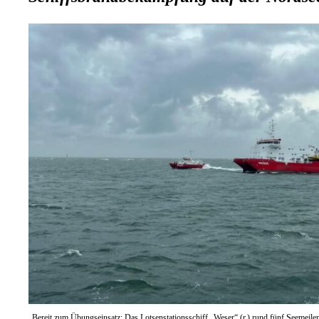
Bereit zum Übungseinsatz: Das Lotsenstationsschiff „Weser“ (r.) rund fünf Seemeilen