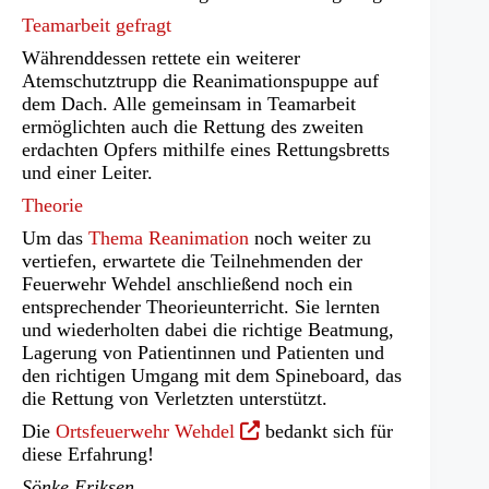
Teamarbeit gefragt
Währenddessen rettete ein weiterer
Atemschutztrupp die Reanimationspuppe auf
dem Dach. Alle gemeinsam in Teamarbeit
ermöglichten auch die Rettung des zweiten
erdachten Opfers mithilfe eines Rettungsbretts
und einer Leiter.
Theorie
Um das
Thema Reanimation
noch weiter zu
vertiefen, erwartete die Teilnehmenden der
Feuerwehr Wehdel anschließend noch ein
entsprechender Theorieunterricht. Sie lernten
und wiederholten dabei die richtige Beatmung,
Lagerung von Patientinnen und Patienten und
den richtigen Umgang mit dem Spineboard, das
die Rettung von Verletzten unterstützt.
(Öffnet
Die
Ortsfeuerwehr Wehdel
bedankt sich für
in
diese Erfahrung!
einem
Sönke Eriksen,