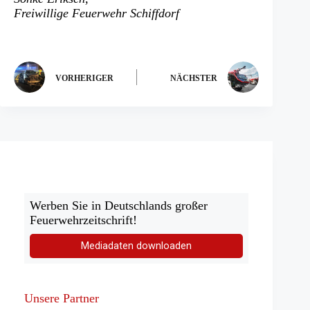
neuen
Freiwillige Feuerwehr Schiffdorf
Tab)
VORHERIGER
NÄCHSTER
Werben Sie in Deutschlands großer
Feuerwehrzeitschrift!
Mediadaten downloaden
Unsere Partner