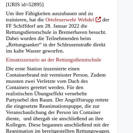
[URIS id=52895]
Um ihre Fähigkeiten auszubauen und zu
(Öffnet
trainieren, hat die
Ortsfeuerwehr Wehdel
der
in
FF Schiffdorf am 28. Januar 2022 die
einem
Rettungsdienstschule in Bremerhaven besucht.
neuen
Dabei wurden die Teilnehmenden beim
Tab)
„Rettungsanker“ in der Schleusenstraße direkt
ins kalte Wasser geworfen.
Einsatzszenario an der Rettungsdienstschule
Die erste Station inszenierte einen
Containerbrand mit vermisster Person. Zudem
mussten zwei Verletzte vom Dach des
Containers gerettet werden. Für den
realistischen Übungseffekt vernebelte
Partynebel den Raum. Der Angriffstrupp rettete
die eingesetzte Reanimationspuppe, die zur
Veranschaulichung der Person im Container
diente, und übergab sie anschließend an ihre
Kollegen. Diese begannen anschließend mit der
Reanimation im bereitgestellten Rettungswagen.