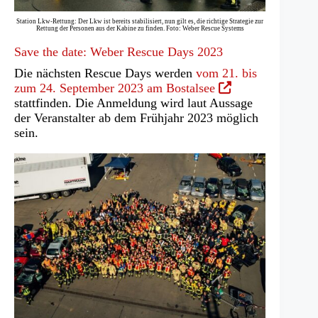
Station Lkw-Rettung: Der Lkw ist bereits stabilisiert, nun gilt es, die richtige Strategie zur
Rettung der Personen aus der Kabine zu finden. Foto: Weber Rescue Systems
Save the date: Weber Rescue Days 2023
Die nächsten Rescue Days werden
vom 21. bis
(Öffnet
zum 24. September 2023 am Bostalsee
in
stattfinden. Die Anmeldung wird laut Aussage
einem
der Veranstalter ab dem Frühjahr 2023 möglich
neuen
sein.
Tab)