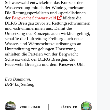
einem
Schwarzwald entwickelten das Konzept der
neuen
Wasserrettung mittels der Winde gemeinsam.
Tab)
Die Rettungsspezialisten und -spezialistinnen
(Öffnet
der
Bergwacht Schwarzwald
bildete die
in
DLRG Breisgau zuvor zu Rettungsschwimmern
einem
und -schwimmerinnen aus. Damit die
neuen
Umsetzung des Konzepts auch wirklich gelingt,
Tab)
schaffte die Luftrettung Freiburg auch neue
Wasser- und Wärmeschutzausrüstungen an.
Unterstützung zur gelungen Umsetzung
erhielten die Parteien von der Bergwacht
Schwarzwald, der DLRG Breisgau, der
Feuerwehr Breisgau und dem Kieswerk Uhl.
Eva Baumann,
DRF Luftrettung
VORHERIGER
NÄCHSTER