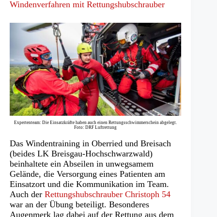
Windenverfahren mit Rettungshubschrauber
Expertenteam: Die Einsatzkräfte haben auch einen Rettungsschwimmerschein abgelegt.
Foto: DRF Luftrettung
Das Windentraining in Oberried und Breisach
(beides LK Breisgau-Hochschwarzwald)
beinhaltete ein Abseilen in unwegsamem
Gelände, die Versorgung eines Patienten am
Einsatzort und die Kommunikation im Team.
Auch der
Rettungshubschrauber Christoph 54
war an der Übung beteiligt. Besonderes
Augenmerk lag dabei auf der Rettung aus dem