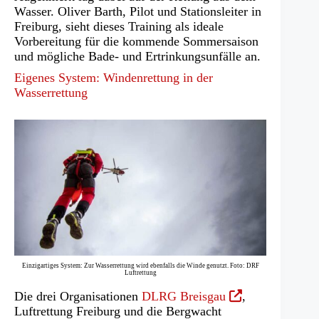
Wasser. Oliver Barth, Pilot und Stationsleiter in
Freiburg, sieht dieses Training als ideale
Vorbereitung für die kommende Sommersaison
und mögliche Bade- und Ertrinkungsunfälle an.
Eigenes System: Windenrettung in der
Wasserrettung
Einzigartiges System: Zur Wasserrettung wird ebenfalls die Winde genutzt. Foto: DRF
Luftrettung
(Öffnet
Die drei Organisationen
DLRG Breisgau
,
in
Luftrettung Freiburg und die Bergwacht