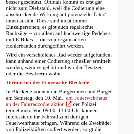
besser geschützt. Oftmals kommt es erst gar
nicht zum Diebstahl, weil die Codierung eine
abschreckende Wirkung auf potenzielle Täter/-
innen ausübt. Diese sind nicht immer
Einzelpersonen; es gibt auch regelrechte
Raubzüge – vor allem auf hochwertige Pedelecs
und E-Bikes –, die von organisierten
Hehlerbanden durchgeführt werden.
Wird ein verschollenes Rad wieder aufgefunden,
kann anhand einer Codierung schneller ermittelt
werden, wem es gehört und wo der Besitzer
oder die Besitzerin wohnt.
Termin bei der Feuerwehr Bleckede
In Bleckede können die Bürgerinnen und Bürger
am Samstag, den 10. Mai,
am Feuerwehrhaus
(Öffnet
an der Fahrradcodieraktion
der Polizei
in
teilnehmen. Von 09:00–13:00 Uhr können
einem
Interessierte ihr Fahrrad zum dortigen
neuen
Feuerwehrhaus bringen. Während die Zweiräder
Tab)
von Polizeikräften codiert werden, sorgt die