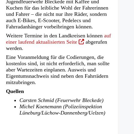
Jugendfeuerwehr Bleckede mit Kaffee und
Kuchen für das leibliche Wohl der Fahrerinnen
und Fahrer – die nicht nur ihre Räder, sondern
auch E-Bikes, E-Scooter, Pedelecs und
Fahrradanhänger vorbeibringen können.
Weitere Termine in den Landkreisen können
auf
(Öffnet
einer laufend aktualisierten Seite
abgerufen
in
werden.
einem
Eine Voranmeldung für die Codierungen, die
neuen
kostenlos sind, ist nicht erforderlich, man sollte
Tab)
aber Wartezeiten einplanen. Ausweis und
Eigentumsnachweis sind neben den Fahrrädern
mitzubringen.
Quellen
Carsten Schmid (Feuerwehr Bleckede)
Michel Koenemann (Polizeiinspektion
Lüneburg/Lüchow-Dannenberg/Uelzen)