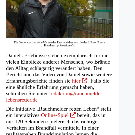
Für Daniel war das frühe Warnen des Rauchmelders entscheidend. Foto: Forum
Brandrauchprävention e.V.
Daniels Erlebnisse stehen exemplarisch für die
vielen Einblicke anderer Menschen, wo Brände
den Alltag schlagartig verändert haben. Den
Bericht und das Video von Daniel sowie weitere
(Öffnet
Erfahrungsberichte finden sie
hier
. Falls Sie
in
eine ähnliche Erfahrung gemacht haben,
einem
schreiben Sie unter
redaktion@rauchmelder-
neuen
lebensretter.de
Tab)
Die Initiative „Rauchmelder retten Leben“ stellt
(Öffnet
ein interaktives
Online-Spiel
bereit, das in
in
nur 120 Sekunden spielerisch das richtige
einem
Verhalten im Brandfall vermittelt. In einer
neuen
realitätsnahen Brandsimulation lernen die