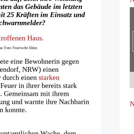
nten das Gebäude im letzten
t 25 Kräften im Einsatz und
auchwarnmelder?
ar. Foto: Feuerwehr Ahlen
ete eine Bewohnerin gegen
rendorf, NRW) einen
r durch einen
starken
euer in ihrer bereits stark
s. Gemeinsam mit ihrem
ng und warnte ihre Nachbarin
N
n konnte.
auptamtlichen Wache, dem