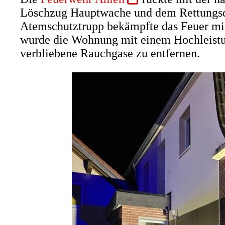
in
Löschzug Hauptwache und dem Rettungsdi
einem
Atemschutztrupp bekämpfte das Feuer mi
neuen
wurde die Wohnung mit einem Hochleistun
Tab)
verbliebene Rauchgase zu entfernen.