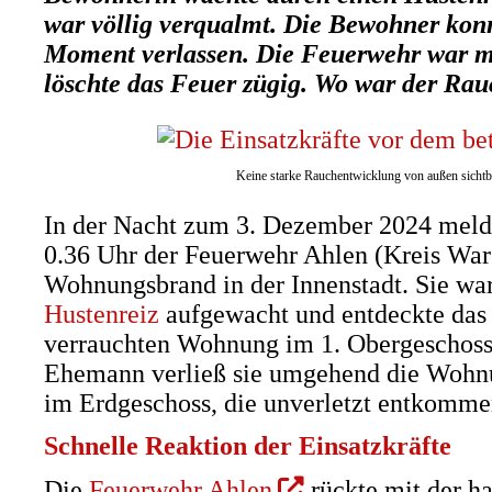
war völlig verqualmt. Die Bewohner kon
Moment verlassen. Die Feuerwehr war mi
löschte das Feuer zügig. Wo war der R
Keine starke Rauchentwicklung von außen sichtb
In der Nacht zum 3. Dezember 2024 meld
0.36 Uhr der Feuerwehr Ahlen (Kreis Wa
Wohnungsbrand in der Innenstadt. Sie wa
Hustenreiz
aufgewacht und entdeckte das F
verrauchten Wohnung im 1. Obergeschos
Ehemann verließ sie umgehend die Wohnu
im Erdgeschoss, die unverletzt entkomme
Schnelle Reaktion der Einsatzkräfte
(Öffnet
Die
Feuerwehr Ahlen
rückte mit der h