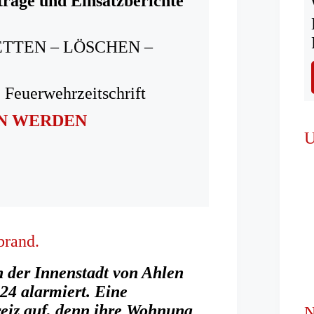
träge und Einsatzberichte
ETTEN – LÖSCHEN –
 Feuerwehrzeitschrift
IN WERDEN
U
brand.
 der Innenstadt von Ahlen
4 alarmiert. Eine
eiz auf, denn ihre Wohnung
N