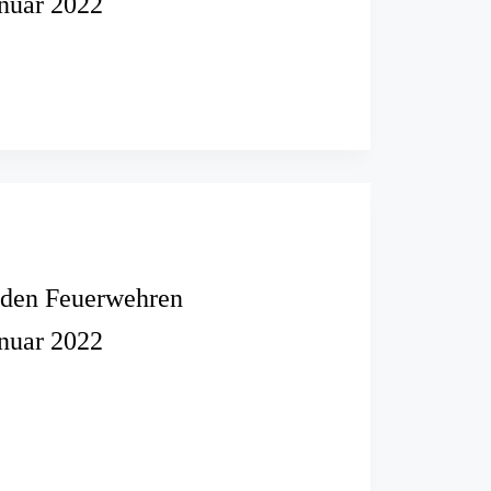
anuar 2022
:
e
i den Feuerwehren
anuar 2022
ren