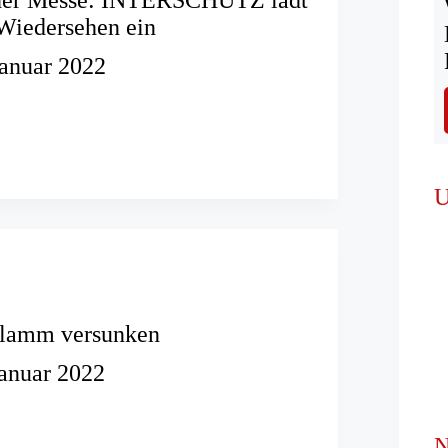
Wiedersehen ein
Januar 2022
HUTZ
U
hen
hlamm versunken
Januar 2022
N