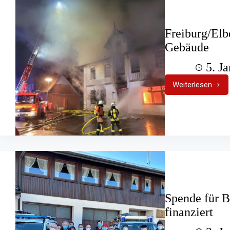
Freiburg/Elbe
Gebäude
5. J
Weiterlesen
Freiburg/E
Feuer
zerstört
leerstehe
Gebäude
Spende für 
finanziert