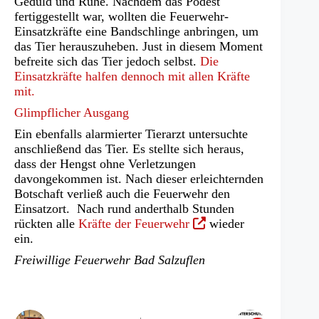
Geduld und Ruhe. Nachdem das Podest
fertiggestellt war, wollten die Feuerwehr-
Einsatzkräfte eine Bandschlinge anbringen, um
das Tier herauszuheben. Just in diesem Moment
befreite sich das Tier jedoch selbst.
Die
Einsatzkräfte halfen dennoch mit allen Kräfte
mit.
Glimpflicher Ausgang
Ein ebenfalls alarmierter Tierarzt untersuchte
anschließend das Tier. Es stellte sich heraus,
dass der Hengst ohne Verletzungen
davongekommen ist. Nach dieser erleichternden
Botschaft verließ auch die Feuerwehr den
Einsatzort. Nach rund anderthalb Stunden
(Öffnet
rückten alle
Kräfte der Feuerwehr
wieder
in
ein.
einem
Freiwillige Feuerwehr Bad Salzuflen
neuen
Tab)