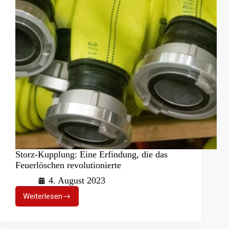
Storz-Kupplung: Eine Erfindung, die das
Feuerlöschen revolutionierte
4. August 2023
Weiterlesen
Storz-
Kupplung:
Eine
Erfindung,