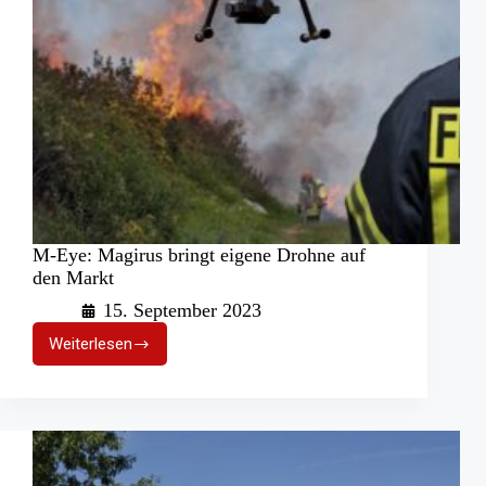
M-Eye: Magirus bringt eigene Drohne auf
den Markt
15. September 2023
Weiterlesen
M-
Eye:
Magirus
bringt
eigene
Drohne
auf