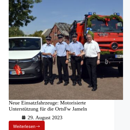
den
Markt
Neue Einsatzfahrzeuge: Motorisierte
Unterstützung für die OrtsFw Jameln
29. August 2023
Weiterlesen
Neue