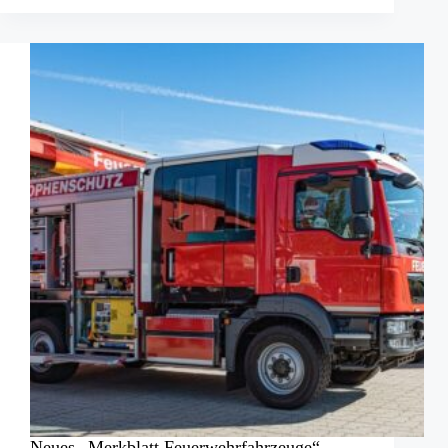
Löschanlage:
Effizient,
sparsam
und
autark
Neues „Merkblatt Feuerwehrfahrzeuge“