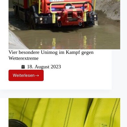
Vier besondere Unimog im Kampf gegen
Wetterextreme
18. August 2023
Weiterlesen
Vier
besondere
Unimog
im
Kampf
gegen
Wetterextreme