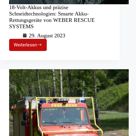
18-Volt-Akkus und präzise
Schneidtechnologien: Smarte Akku-
Rettungsgeräte von WEBER RESCUE
SYSTEMS
29. August 2023
Weiterlesen
18-
Volt-
Akkus
und
präzise
Schneidtechnologien:
Smarte
Akku-
Rettungsgeräte
von
WEBER
RESCUE
SYSTEMS