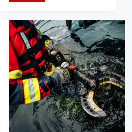
Einsatzfahrzeuge:
Motorisierte
Unterstützung
für
die
OrtsFw
Jameln