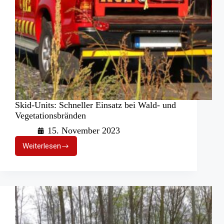
Skid-Units: Schneller Einsatz bei Wald- und
Vegetationsbränden
15. November 2023
Weiterlesen
Skid-
Units:
Schneller
Einsatz
bei
Wald-
und
Vegetationsbränden