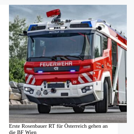
die
das
Feuerlöschen
revolutionierte
Erste Rosenbauer RT für Österreich gehen an
die BF Wien