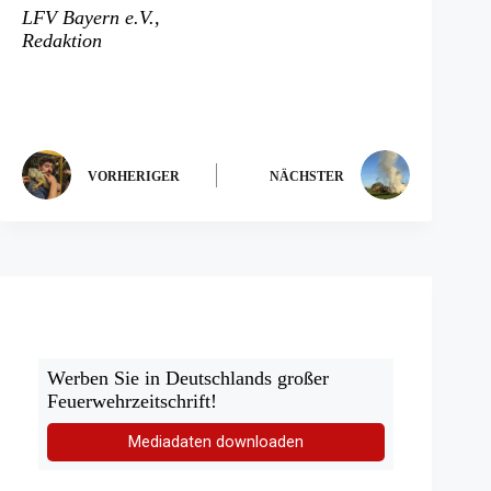
in
LFV Bayern e.V.,
einem
Redaktion
neuen
Tab)
VORHERIGER
NÄCHSTER
Werben Sie in Deutschlands großer
Feuerwehrzeitschrift!
Mediadaten downloaden