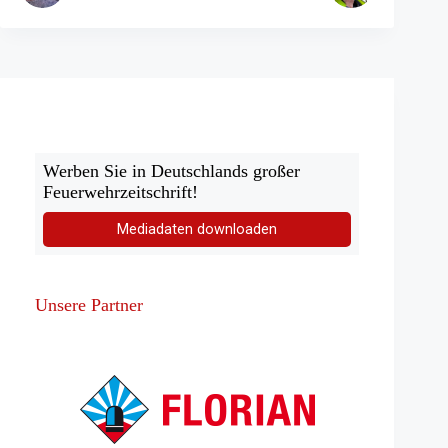
e
n
T
a
b)
Werben Sie in Deutschlands großer
Feuerwehrzeitschrift!
Mediadaten downloaden
Unsere Partner