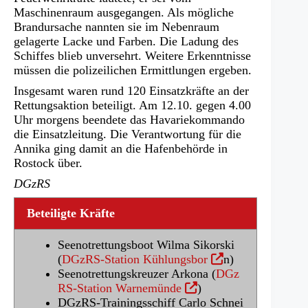
Maschinenraum ausgegangen. Als mögliche
Brandursache nannten sie im Nebenraum
gelagerte Lacke und Farben. Die Ladung des
Schiffes blieb unversehrt. Weitere Erkenntnisse
müssen die polizeilichen Ermittlungen ergeben.
Insgesamt waren rund 120 Einsatzkräfte an der
Rettungsaktion beteiligt. Am 12.10. gegen 4.00
Uhr morgens beendete das Havariekommando
die Einsatzleitung. Die Verantwortung für die
Annika ging damit an die Hafenbehörde in
Rostock über.
DGzRS
Beteiligte Kräfte
Seenotrettungsboot Wilma Sikorski
(Ö
(
DGzRS-Station Kühlungsbor
n)
f
Seenotrettungskreuzer Arkona (
DGz
(Ö
f
RS-Station Warnemünde
)
f
n
DGzRS-Trainingsschiff Carlo Schnei