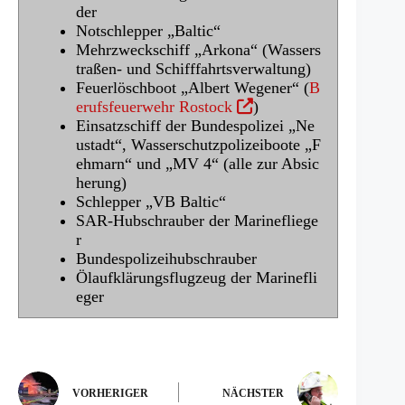
f
e
der
n
t
Notschlepper „Baltic“
e
i
Mehrzweckschiff „Arkona“ (Wassers
t
n
traßen- und Schifffahrtsverwaltung)
i
e
Feuerlöschboot „Albert Wegener“ (
B
(Ö
n
i
erufsfeuerwehr Rostock
)
f
e
n
Einsatzschiff der Bundespolizei „Ne
f
i
e
ustadt“, Wasserschutzpolizeiboote „F
n
n
m
ehmarn“ und „MV 4“ (alle zur Absic
e
e
n
herung)
t
m
e
Schlepper „VB Baltic“
i
n
u
SAR-Hubschrauber der Marinefliege
n
e
e
r
e
u
n
Bundespolizeihubschrauber
i
e
T
Ölaufklärungsflugzeug der Marinefli
n
n
a
eger
e
T
b)
m
a
n
b)
e
u
VORHERIGER
NÄCHSTER