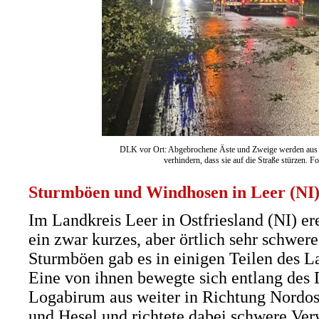
DLK vor Ort: Abgebrochene Äste und Zweige werden aus 
verhindern, dass sie auf die Straße stürzen. 
Sturmböen und Windhosen in Leer (NI
Im Landkreis Leer in Ostfriesland (NI) e
ein zwar kurzes, aber örtlich sehr schwer
Sturmböen gab es in einigen Teilen des 
Eine von ihnen bewegte sich entlang de
Logabirum aus weiter in Richtung Nordos
und Hesel und richtete dabei schwere Ve