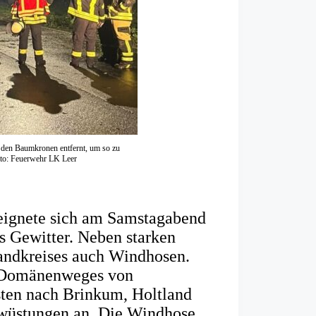
den Baumkronen entfernt, um so zu
Foto: Feuerwehr LK Leer
)
reignete sich am Samstagabend
es Gewitter. Neben starken
Landkreises auch Windhosen.
s Domänenweges von
ten nach Brinkum, Holtland
rwüstungen an. Die Windhose