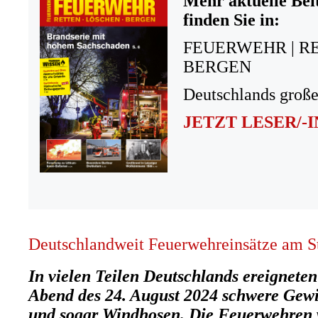
Mehr aktuelle Bei
finden Sie in:
FEUERWEHR | R
BERGEN
Deutschlands große
JETZT LESER/-
Deutschlandweit Feuerwehreinsätze am
In vielen Teilen Deutschlands ereignete
Abend des 24. August 2024 schwere Gewit
und sogar Windhosen. Die Feuerwehren 