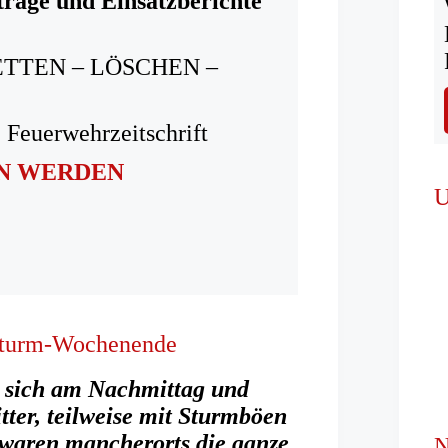
träge und Einsatzberichte
ETTEN – LÖSCHEN –
 Feuerwehrzeitschrift
IN WERDEN
U
 Sturm-Wochenende
n sich am Nachmittag und
ter, teilweise mit Sturmböen
waren mancherorts die ganze
N