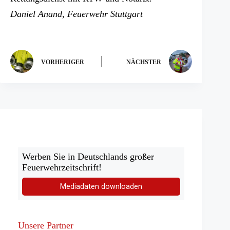
neuen
einem
Daniel Anand, Feuerwehr Stuttgart
Tab)
neuen
Tab)
VORHERIGER
NÄCHSTER
Werben Sie in Deutschlands großer
Feuerwehrzeitschrift!
Mediadaten downloaden
Unsere Partner