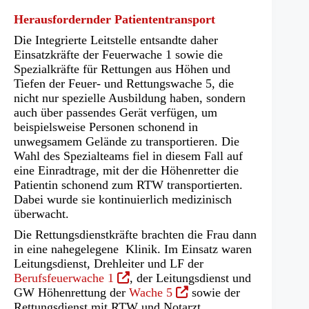
Herausfordernder Patiententransport
Die Integrierte Leitstelle entsandte daher
Einsatzkräfte der Feuerwache 1 sowie die
Spezialkräfte für Rettungen aus Höhen und
Tiefen der Feuer- und Rettungswache 5, die
nicht nur spezielle Ausbildung haben, sondern
auch über passendes Gerät verfügen, um
beispielsweise Personen schonend in
unwegsamem Gelände zu transportieren. Die
Wahl des Spezialteams fiel in diesem Fall auf
eine Einradtrage, mit der die Höhenretter die
Patientin schonend zum RTW transportierten.
Dabei wurde sie kontinuierlich medizinisch
überwacht.
Die Rettungsdienstkräfte brachten die Frau dann
in eine nahegelegene Klinik. Im Einsatz waren
Leitungsdienst, Drehleiter und LF der
(Öffnet
Berufsfeuerwache 1
, der Leitungsdienst und
in
(Öffnet
GW Höhenrettung der
Wache 5
sowie der
einem
in
Rettungsdienst mit RTW und Notarzt.