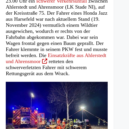
23.00 Uhr ein
schwerer Verkehrsunfall
zwischen
Ahlerstedt und Ahrensmoor (LK Stade NI), auf
der Kreisstraße 75. Der Fahrer eines Honda Jazz
aus Harsefeld war nach aktuellem Stand (19.
November 2024) vermutlich einem Wildtier
ausgewichen, wodurch er rechts von der
Fahrbahn abgekommen war. Dabei war sein
Wagen frontal gegen einen Baum geprallt. Der
Fahrer klemmte in seinem PKW fest und musste
befreit werden. Die
Einsatzkräfte aus Ahlerstedt
(Öffnet
und Ahrensmoor
retteten den
in
schwerverletzten Fahrer mit schwerem
einem
Rettungsgerät aus dem Wrack.
neuen
Tab)