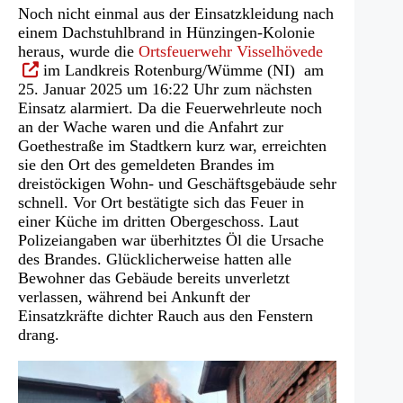
Noch nicht einmal aus der Einsatzkleidung nach
einem Dachstuhlbrand in Hünzingen-Kolonie
(Öffnet
heraus, wurde die
Ortsfeuerwehr Visselhövede
in
im Landkreis Rotenburg/Wümme (NI) am
einem
25. Januar 2025 um 16:22 Uhr zum nächsten
neuen
Einsatz alarmiert. Da die Feuerwehrleute noch
Tab)
an der Wache waren und die Anfahrt zur
Goethestraße im Stadtkern kurz war, erreichten
sie den Ort des gemeldeten Brandes im
dreistöckigen Wohn- und Geschäftsgebäude sehr
schnell. Vor Ort bestätigte sich das Feuer in
einer Küche im dritten Obergeschoss. Laut
Polizeiangaben war überhitztes Öl die Ursache
des Brandes. Glücklicherweise hatten alle
Bewohner das Gebäude bereits unverletzt
verlassen, während bei Ankunft der
Einsatzkräfte dichter Rauch aus den Fenstern
drang.