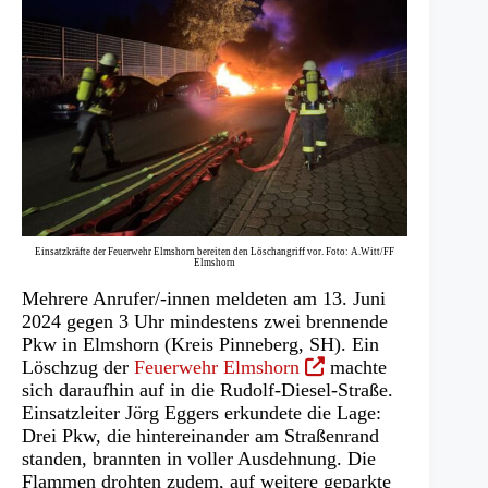
Einsatzkräfte der Feuerwehr Elmshorn bereiten den Löschangriff vor. Foto: A.Witt/FF
Elmshorn
Mehrere Anrufer/-innen meldeten am 13. Juni
2024 gegen 3 Uhr mindestens zwei brennende
Pkw in Elmshorn (Kreis Pinneberg, SH). Ein
(Öffnet
Löschzug der
Feuerwehr Elmshorn
machte
in
sich daraufhin auf in die Rudolf-Diesel-Straße.
einem
Einsatzleiter Jörg Eggers erkundete die Lage:
neuen
Drei Pkw, die hintereinander am Straßenrand
Tab)
standen, brannten in voller Ausdehnung. Die
Flammen drohten zudem, auf weitere geparkte