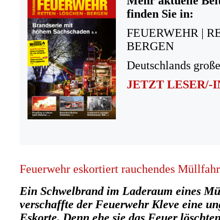
Mehr aktuelle Bei
finden Sie in:
FEUERWEHR | R
BERGEN
Deutschlands große
JETZT LESER/-
Feuerwehr eskortiert rauchendes Müllfah
Ein Schwelbrand im Laderaum eines Mül
verschaffte der Feuerwehr Kleve eine u
Eskorte. Denn ehe sie das Feuer löschten,