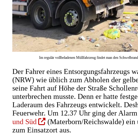
Im regulär vollbeladenen Müllfahrzeug findet man den Schwelbrand
Der Fahrer eines Entsorgungsfahrzeugs wa
(NRW) wie üblich zum Abholen der gelbe
seine Fahrt auf Höhe der Straße Schollen
unterbrechen musste. Denn er hatte festge
Laderaum des Fahrzeugs entwickelt. Desha
Feuerwehr. Um 12.37 Uhr ging der Alarm
(Öffnet
und Süd
(Materborn/Reichswalde) ein 
in
zum Einsatzort aus.
einem