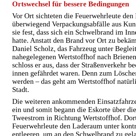
Ortswechsel für bessere Bedingungen
neuen
Vor Ort sichteten die Feuerwehrleute den
Tab)
überwiegend Verpackungsabfälle aus Kunst
sie fest, dass sich ein Schwelbrand im Inn
hatte. Anstatt den Brand vor Ort zu bekäm
Daniel Scholz, das Fahrzeug unter Beglei
nahegelegenen Wertstoffhof nach Brienen
schloss er aus, dass der Straßenverkehr b
innen gefährdet waren. Denn zum Lösche
werden – das geht am Wertstoffhof natürli
Stadt.
Die weiteren ankommenden Einsatzfahrze
ein und somit begann die Eskorte über di
Tweestrom in Richtung Wertstoffhof. Do
Feuerwehrleute den Laderaum unter kontr
entleeren, um an den Schwelbrand zu gel