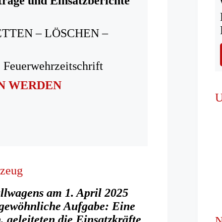
träge und Einsatzberichte
ETTEN – LÖSCHEN –
 Feuerwehrzeitschrift
IN WERDEN
U
rzeug
lwagens am 1. April 2025
ngewöhnliche Aufgabe: Eine
 geleiteten die Einsatzkräfte
N