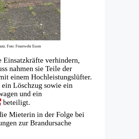
hutz. Foto: Feuerwehr Essen
 Einsatzkräfte verhindern,
ss nahmen sie Teile der
mit einem Hochleistungslüfter.
 ein Löschzug sowie ein
swagen und ein
ffnet
beteiligt.
 Mieterin in der Folge bei
nem
lungen zur Brandursache
uen
b)