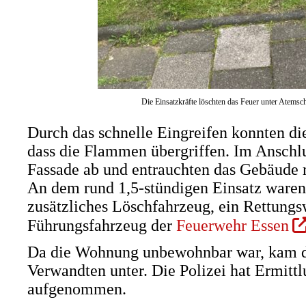
Die Einsatzkräfte löschten das Feuer unter Atemsc
Durch das schnelle Eingreifen konnten die
dass die Flammen übergriffen. Im Anschlu
Fassade ab und entrauchten das Gebäude 
An dem rund 1,5-stündigen Einsatz waren
zusätzliches Löschfahrzeug, ein Rettung
(Ö
Führungsfahrzeug der
Feuerwehr Essen
in
Da die Wohnung unbewohnbar war, kam die
ei
Verwandten unter. Die Polizei hat Ermitt
ne
aufgenommen.
Ta