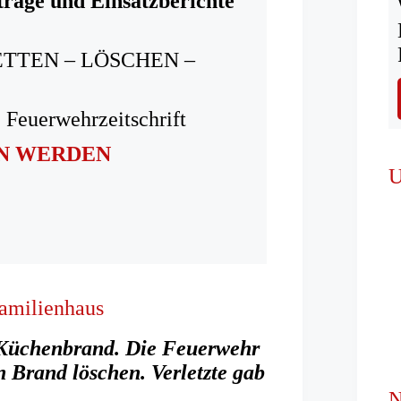
träge und Einsatzberichte
ETTEN – LÖSCHEN –
 Feuerwehrzeitschrift
IN WERDEN
U
amilienhaus
m Küchenbrand. Die Feuerwehr
n Brand löschen. Verletzte gab
N