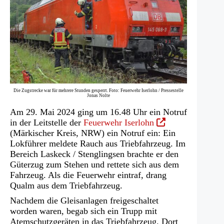
Die Zugstrecke war für mehrere Stunden gesperrt. Foto: Feuerwehr Iserlohn / Pressestelle
Jonas Nolte
Am 29. Mai 2024 ging um 16.48 Uhr ein Notruf
(Öffnet
in der Leitstelle der
Feuerwehr Iserlohn
in
(Märkischer Kreis, NRW) ein Notruf ein: Ein
einem
Lokführer meldete Rauch aus Triebfahrzeug. Im
neuen
Bereich Laskeck / Stenglingsen brachte er den
Tab)
Güterzug zum Stehen und rettete sich aus dem
Fahrzeug. Als die Feuerwehr eintraf, drang
Qualm aus dem Triebfahrzeug.
Nachdem die Gleisanlagen freigeschaltet
worden waren, begab sich ein Trupp mit
Atemschutzgeräten in das Triebfahrzeug. Dort